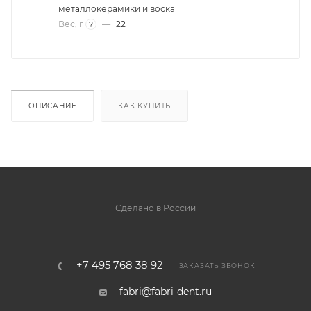
металлокерамики и воска
Вес, г
—
22
?
ОПИСАНИЕ
КАК КУПИТЬ
Сделано в России
+7 495 768 38 92
ЗАКАЗАТЬ ЗВОНОК
fabri@fabri-dent.ru