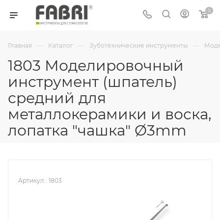
0
—
—
—
Главная
Каталог
Зуботехнические инструменты
Моде
1803 Моделировочный
инструмент (шпатель)
средний для
металлокерамики и воска,
лопатка "чашка" Ø3mm
Артикул.:
1803