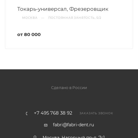
Токарь-универсал, Фрезеровщик
МОСКВА
—
ПОСТОЯННАЯ ЗАНЯТОСТЬ, 5/2
от 80 000
Сделано в России
+7 495 768 38 92
ЗАКАЗАТЬ ЗВОНОК
fabri@fabri-dent.ru
Москва, Нагорный пр-д, 7с1