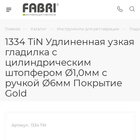
—
—
—
Главная
Каталог
Инструменты для реставрации
Глад
1334 TiN Удлиненная узкая
гладилка с
цилиндрическим
штопфером Ø1,0мм с
ручкой Ø6мм Покрытие
Gold
Артикул.:
1334 TiN