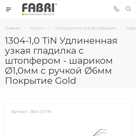
—
—
—
Главная
Каталог
Инструменты для реставрации
Глад
1304-1,0 TiN Удлиненная
узкая гладилка с
штопфером - шариком
Ø1,0мм с ручкой Ø6мм
Покрытие Gold
Артикул.:
1304-1,0 TiN