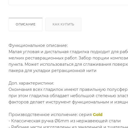
ОПИСАНИЕ
КАК КУПИТЬ
Функциональное описание:
Малая угловая и дистальная гладилка подходит для ра
мелких реставрационных работ. Забор порции компози
пункта. Может использоваться для сглаживания поверх
пакера для укладки ретракционной нити
Доп. характеристики:
Окончания всех гладилок имеют правильную полусфери
при этом гладилка обладает небольшой степенью эласти
факторов делает инструмент функциональным и изящн
Производственное исполнение: серия
Gold
- Классическая ручка Ø6mm из нержавеющей стали
- Рабочие части изготовлены из закаленной и тщател