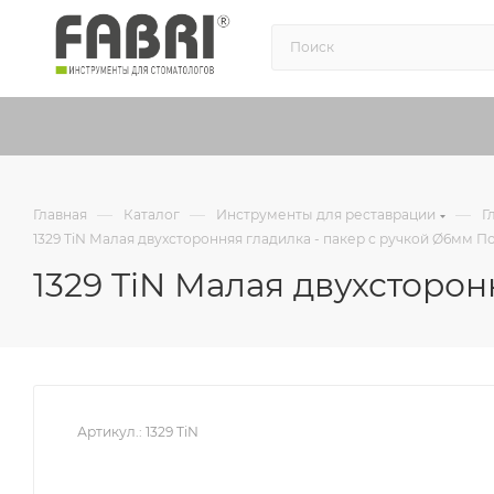
—
—
—
Главная
Каталог
Инструменты для реставрации
Г
1329 TiN Малая двухсторонняя гладилка - пакер с ручкой Ø6мм П
1329 TiN Малая двухсторо
Артикул.:
1329 TiN