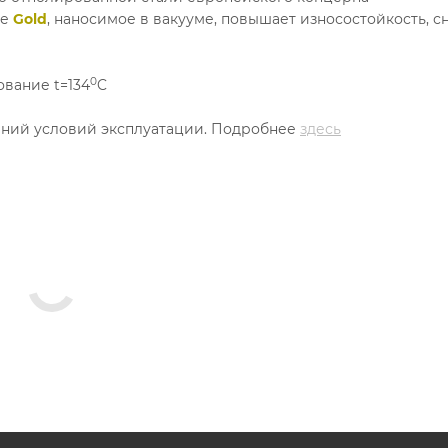
ие
Gold
, наносимое в вакууме, повышает износостойкость, с
0
вание t=134
C
дений условий эксплуатации. Подробнее
здесь