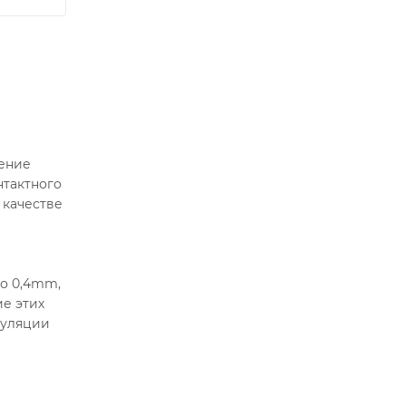
дение
нтактного
 качестве
го 0,4mm,
ие этих
пуляции