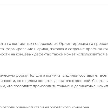
боты на контактных поверхностях. Ориентирована на прове
та, формирование шарика, паковка и создание профиля ко
ности на концевых дефектах, также может использоваться в
ческую форму. Толщина кончика гладилки составляет все
чности, но в целом остается достаточно жесткой. Сочетан
ым, что позволяет производить точные и деликатные мани
ьно отполированной стали европейского концерна