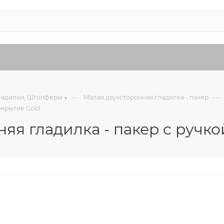
—
—
ладилки, Штопферы
Малая двухсторонняя гладилка - пакер
окрытие Gold
нняя гладилка - пакер с руч