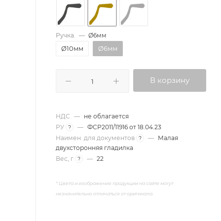
Ручка.
—
Ø6мм
Ø10мм
Ø6мм
В корзину
НДС
—
не облагается
РУ
—
ФСР2011/11916 от 18.04.23
?
Наимен. для документов
—
Малая
?
двухсторонняя гладилка
Вес, г
—
22
?
* Цвета и изображения продукции на сайте
могут
незначительно отличаться от оригинала.