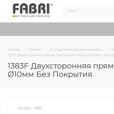
—
—
—
Главная
Каталог
Инструменты для реставрации
Г
1383F Двухсторонняя прямая / дистальная гладилка SLIM с эрг
1383F Двухсторонняя прям
Ø10мм Без Покрытия
Артикул.:
1383F