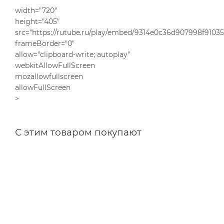
width="720"
height="405"
src="https://rutube.ru/play/embed/9314e0c36d907998f9103
frameBorder="0"
allow="clipboard-write; autoplay"
webkitAllowFullScreen
mozallowfullscreen
allowFullScreen
>
С этим товаром покупают