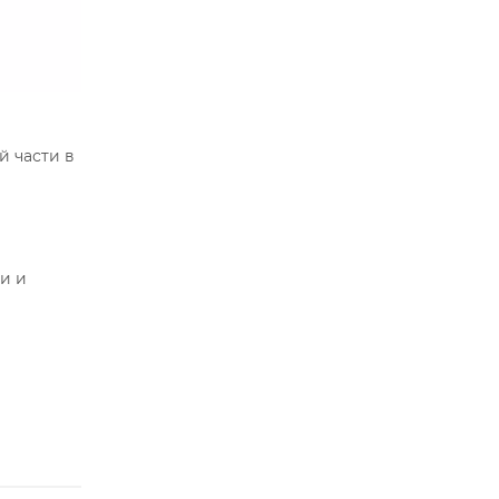
й части в
и и