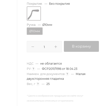
Покрытие.
—
Без покрытия
Ручка.
—
Ø10мм
Ø10мм
В корзину
НДС
—
не облагается
РУ
—
ФСР2011/11916 от 18.04.23
?
Наимен. для документов
—
Малая
?
двухсторонняя гладилка
Вес, г
—
25
?
* Цвета и изображения продукции на сайте
могут
незначительно отличаться от оригинала.