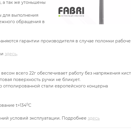
 а так же утоньшены
ы для выполнения
режного обращения в
аняются гарантии производителя в случае поломки рабоче
ми
здесь
.
весом всего 22г обеспечивает работу без напряжения кист
товая поверхность ручки не бликует.
ьно отполированной стали европейского концерна
0
вание t=134
C
дений условий эксплуатации. Подробнее
здесь