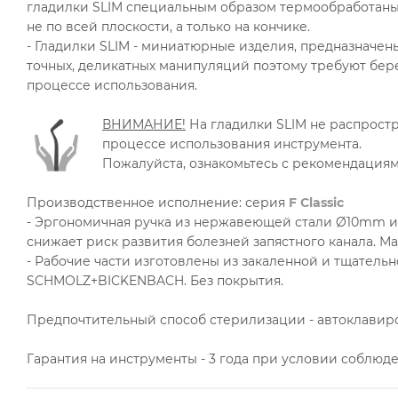
гладилки SLIM специальным образом термообработаны,
не по всей плоскости, а только на кончике.
- Гладилки SLIM - миниатюрные изделия, предназначен
точных, деликатных манипуляций поэтому требуют бе
процессе использования.
ВНИМАНИЕ!
На гладилки SLIM не распростр
процессе использования инструмента.
Пожалуйста, ознакомьтесь с рекомендация
Производственное исполнение: серия
F Classic
- Эргономичная ручка из нержавеющей стали Ø10mm и 
снижает риск развития болезней запястного канала. Ма
- Рабочие части изготовлены из закаленной и тщател
SCHMOLZ+BICKENBACH. Без покрытия.
Предпочтительный способ стерилизации - автоклавиро
Гарантия на инструменты - 3 года при условии соблю