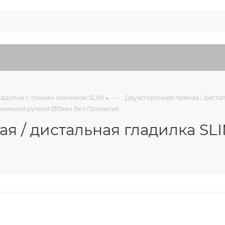
—
ладилки с тонким кончиком SLIM
Двухсторонняя прямая / диста
ономичной ручкой Ø10мм Без Покрытия
ая / дистальная гладилка SL