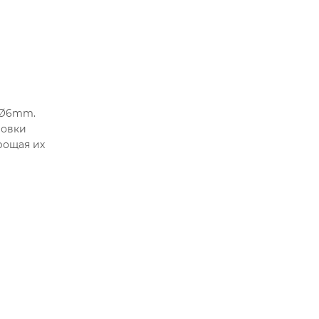
 Ø6mm.
ровки
рощая их