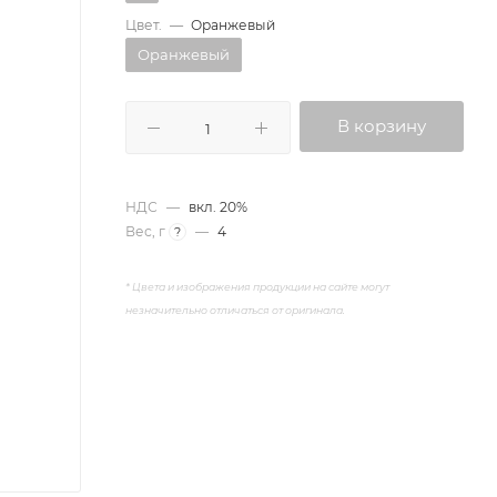
Цвет.
—
Оранжевый
Оранжевый
В корзину
НДС
—
вкл. 20%
Вес, г
—
4
?
* Цвета и изображения продукции на сайте
могут
незначительно отличаться от оригинала.