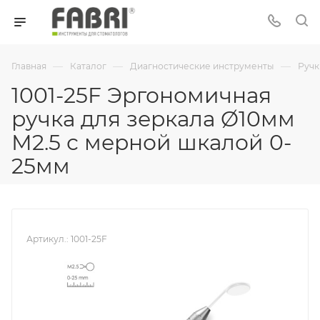
—
—
—
Главная
Каталог
Диагностические инструменты
Ручк
1001-25F Эргономичная
ручка для зеркала Ø10мм
М2.5 с мерной шкалой 0-
25мм
Артикул.:
1001-25F